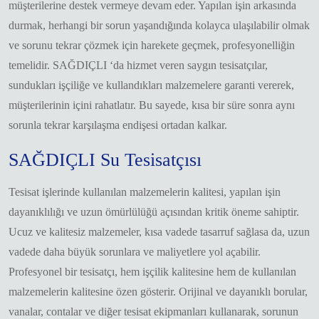
müşterilerine destek vermeye devam eder. Yapılan işin arkasında
durmak, herhangi bir sorun yaşandığında kolayca ulaşılabilir olmak
ve sorunu tekrar çözmek için harekete geçmek, profesyonelliğin
temelidir. SAĞDIÇLI ‘da hizmet veren saygın tesisatçılar,
sundukları işçiliğe ve kullandıkları malzemelere garanti vererek,
müşterilerinin içini rahatlatır. Bu sayede, kısa bir süre sonra aynı
sorunla tekrar karşılaşma endişesi ortadan kalkar.
SAĞDIÇLI Su Tesisatçısı
Tesisat işlerinde kullanılan malzemelerin kalitesi, yapılan işin
dayanıklılığı ve uzun ömürlülüğü açısından kritik öneme sahiptir.
Ucuz ve kalitesiz malzemeler, kısa vadede tasarruf sağlasa da, uzun
vadede daha büyük sorunlara ve maliyetlere yol açabilir.
Profesyonel bir tesisatçı, hem işçilik kalitesine hem de kullanılan
malzemelerin kalitesine özen gösterir. Orijinal ve dayanıklı borular,
vanalar, contalar ve diğer tesisat ekipmanları kullanarak, sorunun