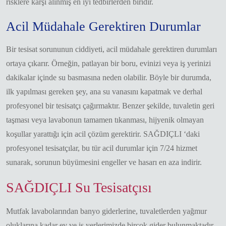
risklere karşı alınmış en iyi tedbirlerden biridir.
Acil Müdahale Gerektiren Durumlar
Bir tesisat sorununun ciddiyeti, acil müdahale gerektiren durumları
ortaya çıkarır. Örneğin, patlayan bir boru, evinizi veya iş yerinizi
dakikalar içinde su basmasına neden olabilir. Böyle bir durumda,
ilk yapılması gereken şey, ana su vanasını kapatmak ve derhal
profesyonel bir tesisatçı çağırmaktır. Benzer şekilde, tuvaletin geri
taşması veya lavabonun tamamen tıkanması, hijyenik olmayan
koşullar yarattığı için acil çözüm gerektirir. SAĞDIÇLI ‘daki
profesyonel tesisatçılar, bu tür acil durumlar için 7/24 hizmet
sunarak, sorunun büyümesini engeller ve hasarı en aza indirir.
SAĞDIÇLI Su Tesisatçısı
Mutfak lavabolarından banyo giderlerine, tuvaletlerden yağmur
oluklarına kadar ev ve iş yerlerimizde birçok gider bulunmaktadır.